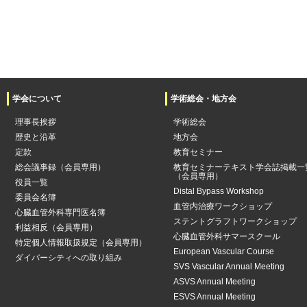
学会について
学術総会・地方会
理事長挨拶
学術総会
歴史と沿革
地方会
定款
教育セミナー
総会議事録（会員専用）
教育セミナーテキスト学会誌掲載一
（会員専用）
役員一覧
Distal Bypass Workshop
委員会名簿
血管内治療ワークショップ
心臓血管外科専門医名簿
ステントグラフトワークショップ
利益相反（会員専用）
心臓血管外科サマースクール
特定個人情報取扱規定（会員専用）
European Vascular Course
ダイバーシティへの取り組み
SVS Vascular Annual Meeting
ASVS Annual Meeting
ESVS Annual Meeting