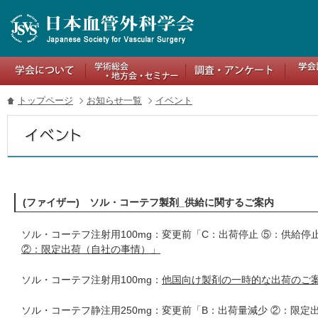
トップページ
お知らせ一覧
イベント
(ファイザー) ソル・コーテフ製剤_供給に関するご案内
ソル・コーテフ注射用100mg：変更前「C：出荷停止 ⑤：供給停
②：限定出荷（自社の事情）」
ソル・コーテフ注射用100mg：
他国向け製剤の一時的な出荷のご
ソル・コーテフ静注用250mg：変更前「B：出荷量減少 ②：限定