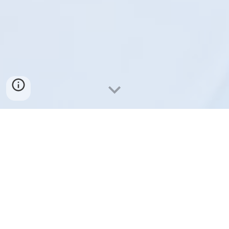
心臓血管外科サマースクールは、次世代を担う心臓血
管外科医を育成するため、2011年から毎年、日本心臓
血管外科学会、日本胸部外科学会、日本血管外科学
会、日本循環器学会（2025年から）が協力して、志あ
る若者を対象に心臓血管外科研修の場を提供し、心臓