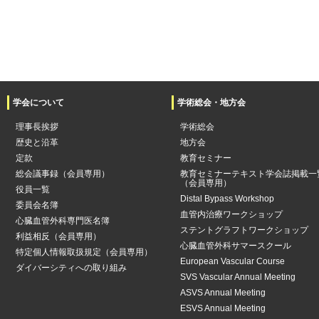
学会について
学術総会・地方会
理事長挨拶
学術総会
歴史と沿革
地方会
定款
教育セミナー
総会議事録（会員専用）
教育セミナーテキスト学会誌掲載一
（会員専用）
役員一覧
Distal Bypass Workshop
委員会名簿
血管内治療ワークショップ
心臓血管外科専門医名簿
ステントグラフトワークショップ
利益相反（会員専用）
心臓血管外科サマースクール
特定個人情報取扱規定（会員専用）
European Vascular Course
ダイバーシティへの取り組み
SVS Vascular Annual Meeting
ASVS Annual Meeting
ESVS Annual Meeting