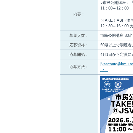
○市民公開講座：
11：00～12：00
内容：
○TAKE！ABI（
12：30～16：00
募集人数：
市民公開講座 80名
応募資格：
50歳以上で喫煙者
応募開始：
4月1日から定員
[vascsurg@
応募方法：
い。