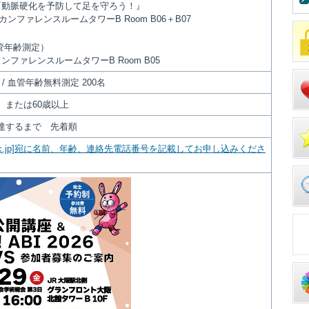
『動脈硬化を予防して足を守ろう！』
 カンファレンスルームタワーB Room B06＋B07
血管年齢測定）
 カンファレンスルームタワーB Room B05
 / 血管年齢無料測定 200名
、または60歳以上
に達するまで 先着順
kmu.ac.jp]宛に名前、年齢、連絡先電話番号を記載してお申し込みくださ