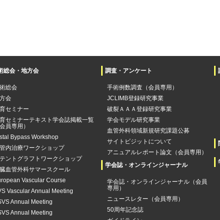
術総会・地方会
調査・アンケート
術総会
手術例数調査（会員専用）
方会
JCLIMB登録研究事業
育セミナー
破裂ＡＡＡ登録研究事業
育セミナーテキスト学会誌掲載一覧
学会モデル研究事業
会員専用）
血管外科領域新規研究課題公募
stal Bypass Workshop
サイトビジットについて
管内治療ワークショップ
アニュアルレポート論文（会員専用）
テントグラフトワークショップ
学会誌・オンラインジャーナル
臓血管外科サマースクール
ropean Vascular Course
学会誌・オンラインジャーナル（会員
専用）
S Vascular Annual Meeting
ニュースレター（会員専用）
VS Annual Meeting
50周年記念誌
VS Annual Meeting