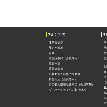
学会について
学
理事長挨拶
学
歴史と沿革
地
定款
教
総会議事録（会員専用）
教
（
役員一覧
Di
委員会名簿
血
心臓血管外科専門医名簿
ス
利益相反（会員専用）
心
特定個人情報取扱規定（会員専用）
Eu
ダイバーシティへの取り組み
SV
AS
ES