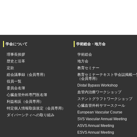
学会について
学術総会・地方会
理事長挨拶
学術総会
歴史と沿革
地方会
定款
教育セミナー
総会議事録（会員専用）
教育セミナーテキスト学会誌掲載一
（会員専用）
役員一覧
Distal Bypass Workshop
委員会名簿
血管内治療ワークショップ
心臓血管外科専門医名簿
ステントグラフトワークショップ
利益相反（会員専用）
心臓血管外科サマースクール
特定個人情報取扱規定（会員専用）
European Vascular Course
ダイバーシティへの取り組み
SVS Vascular Annual Meeting
ASVS Annual Meeting
ESVS Annual Meeting