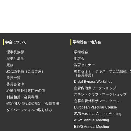
学会について
学術総会・地方会
理事長挨拶
学術総会
歴史と沿革
地方会
定款
教育セミナー
総会議事録（会員専用）
教育セミナーテキスト学会誌掲載一
（会員専用）
役員一覧
Distal Bypass Workshop
委員会名簿
血管内治療ワークショップ
心臓血管外科専門医名簿
ステントグラフトワークショップ
利益相反（会員専用）
心臓血管外科サマースクール
特定個人情報取扱規定（会員専用）
European Vascular Course
ダイバーシティへの取り組み
SVS Vascular Annual Meeting
ASVS Annual Meeting
ESVS Annual Meeting